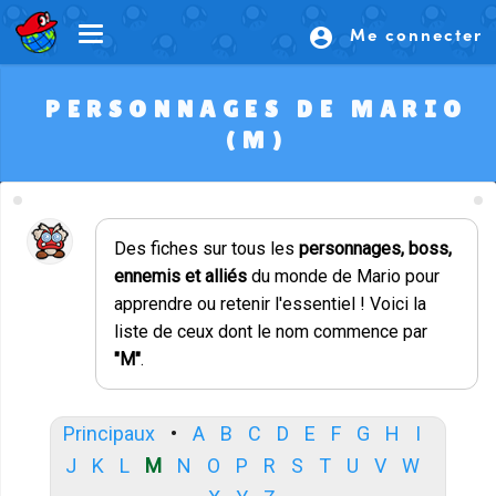
Me connecter
account_circle
PERSONNAGES DE MARIO
(M)
Des fiches sur tous les
personnages, boss,
ennemis et alliés
du monde de Mario pour
apprendre ou retenir l'essentiel ! Voici la
liste de ceux dont le nom commence par
"M"
.
Principaux
•
A
B
C
D
E
F
G
H
I
J
K
L
M
N
O
P
R
S
T
U
V
W