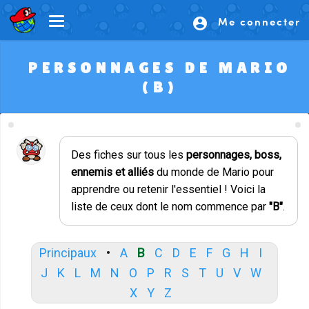
Me connecter
account_circle
PERSONNAGES DE MARIO
(B)
Des fiches sur tous les
personnages, boss,
ennemis et alliés
du monde de Mario pour
apprendre ou retenir l'essentiel ! Voici la
liste de ceux dont le nom commence par
"B"
.
Principaux
•
A
B
C
D
E
F
G
H
I
J
K
L
M
N
O
P
R
S
T
U
V
W
X
Y
Z