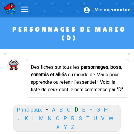
Me connecter
account_circle
PERSONNAGES DE MARIO
(D)
Des fiches sur tous les
personnages, boss,
ennemis et alliés
du monde de Mario pour
apprendre ou retenir l'essentiel ! Voici la
liste de ceux dont le nom commence par
"D"
.
Principaux
•
A
B
C
D
E
F
G
H
I
J
K
L
M
N
O
P
R
S
T
U
V
W
X
Y
Z