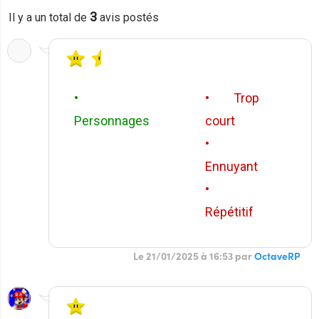
3
Il y a un total de
avis postés
•
• Trop
Personnages
court
•
Ennuyant
•
Répétitif
Le 21/01/2025 à 16:53 par
OctaveRP