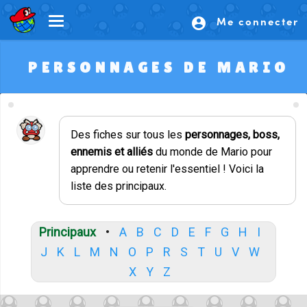
Me connecter
account_circle
PERSONNAGES DE MARIO
Des fiches sur tous les
personnages, boss,
ennemis et alliés
du monde de Mario pour
apprendre ou retenir l'essentiel ! Voici la
liste des principaux.
Principaux
•
A
B
C
D
E
F
G
H
I
J
K
L
M
N
O
P
R
S
T
U
V
W
X
Y
Z