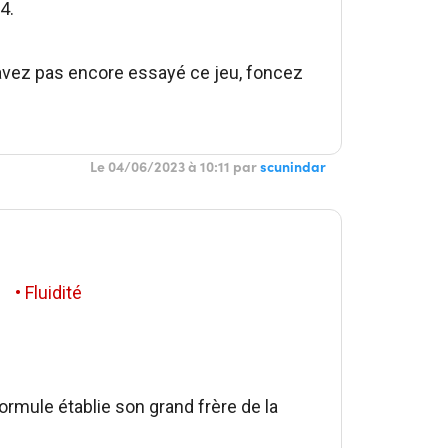
4.
'avez pas encore essayé ce jeu, foncez
Le 04/06/2023 à 10:11 par
scunindar
• Fluidité
ormule établie son grand frère de la