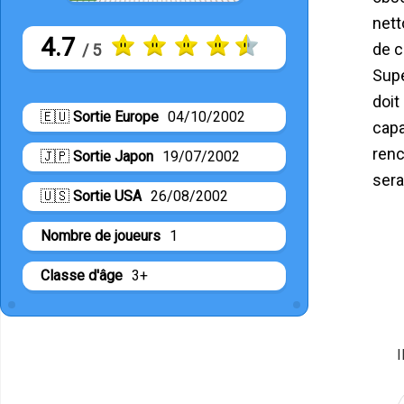
nett
4.7
de c
/ 5
Supe
doit
🇪🇺
Sortie Europe
04/10/2002
capa
renc
🇯🇵
Sortie Japon
19/07/2002
serai
🇺🇸
Sortie USA
26/08/2002
Nombre de joueurs
1
Classe d'âge
3+
I