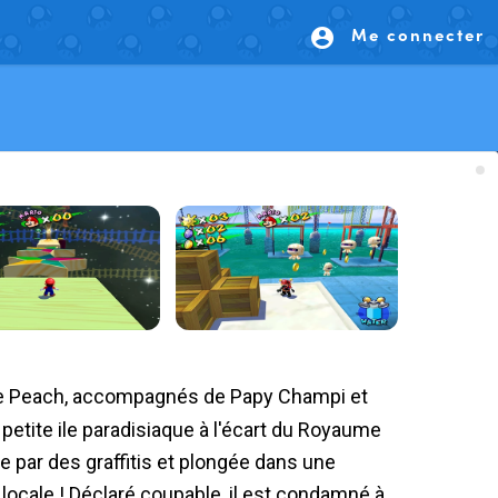
Me connecter
account_circle
petite ile paradisiaque à l'écart du Royaume
e par des graffitis et plongée dans une
ce locale ! Déclaré coupable, il est condamné à