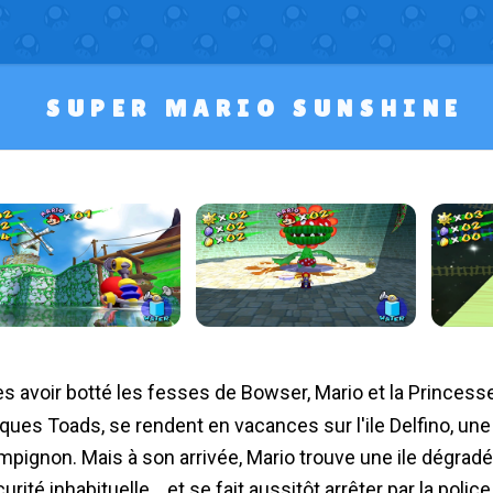
SUPER MARIO SUNSHINE
ques Toads, se rendent en vacances sur l'ile Delfino, une 
pignon. Mais à son arrivée, Mario trouve une ile dégradé
urité inhabituelle... et se fait aussitôt arrêter par la poli