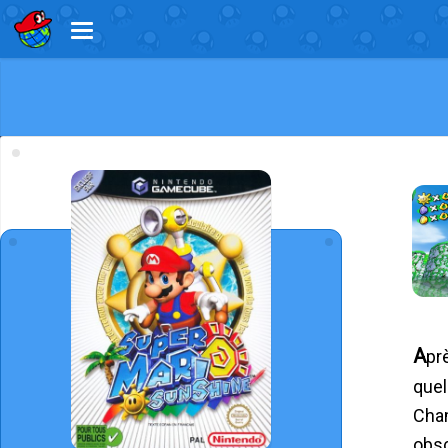
Après avoir botté les fesses de Bowser, Mario et la Princesse Peach, accompagnés de Papy Champi et
quel
Cham
obsc