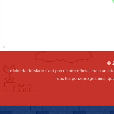
© 2
Le Monde de Mario n'est pas un site officiel, mais un s
Tous les personnages ainsi que 