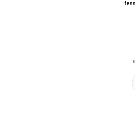
fess
I