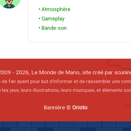
• Atmosphère
• Gameplay
• Bande-son
009 - 2026, Le Monde de Mario, site créé par scunin
ite de fan ayant pour but d'informer et de rassembler une co
les jeux, leurs illustrations, leurs musiques, et éléments s
Bannière ©
Orioto