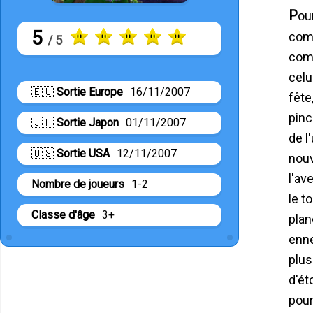
Pour sa troisième grande aventure en 3D, Mario quitte le Royaume-Champignon et part dans l'espace ! Tout
5
comm
/ 5
comm
celu
🇪🇺
Sortie Europe
16/11/2007
fête
pinc
🇯🇵
Sortie Japon
01/11/2007
de l
🇺🇸
Sortie USA
12/11/2007
nouv
l'av
Nombre de joueurs
1-2
le t
Classe d'âge
3+
plan
enne
plus
d'ét
pour