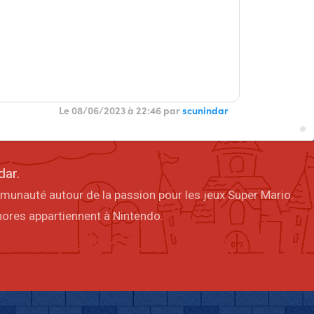
Le 08/06/2023 à 22:46 par
scunindar
dar.
mmunauté autour de la passion pour les jeux Super Mario.
onores appartiennent à Nintendo.