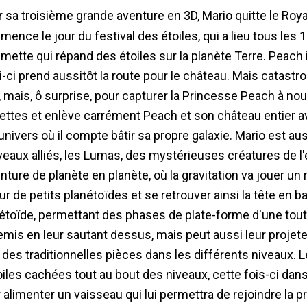
ence le jour du festival des étoiles, qui a lieu tous le
ette qui répand des étoiles sur la planète Terre. Peach in
i-ci prend aussitôt la route pour le château. Mais catastr
, mais, ô surprise, pour capturer la Princesse Peach à nouv
ettes et enlève carrément Peach et son château entier 
'univers où il compte bâtir sa propre galaxie. Mario est 
eaux alliés, les Lumas, des mystérieuses créatures de l'e
enture de planète en planète, où la gravitation va jouer un 
our de petits planétoïdes et se retrouver ainsi la tête en 
étoïde, permettant des phases de plate-forme d'une tout 
mis en leur sautant dessus, mais peut aussi leur projete
 des traditionnelles pièces dans les différents niveaux.
oiles cachées tout au bout des niveaux, cette fois-ci dans
 alimenter un vaisseau qui lui permettra de rejoindre la pr