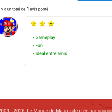
1
l y a un total de
avis posté
• Gameplay
• Fun
• Idéal entre amis
009 - 2026, Le Monde de Mario, site créé par scunin