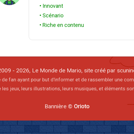
• Innovant
• Scénario
• Riche en contenu
009 - 2026, Le Monde de Mario, site créé par scunin
ite de fan ayant pour but d'informer et de rassembler une co
les jeux, leurs illustrations, leurs musiques, et éléments s
Bannière ©
Orioto