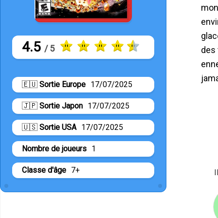
mond
envi
glac
4.5
/ 5
des 
enne
jama
🇪🇺
Sortie Europe
17/07/2025
🇯🇵
Sortie Japon
17/07/2025
🇺🇸
Sortie USA
17/07/2025
Nombre de joueurs
1
Classe d'âge
7+
I