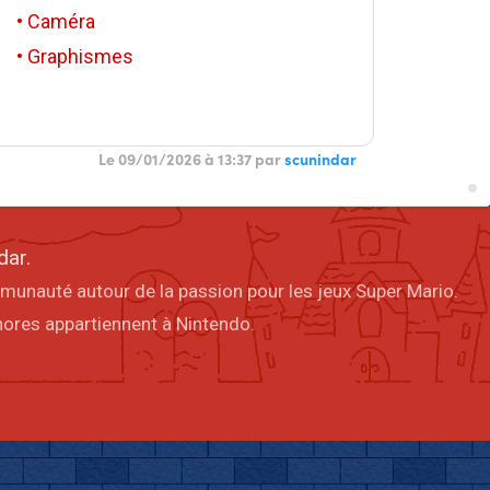
• Caméra
• Graphismes
Le 09/01/2026 à 13:37 par
scunindar
dar.
mmunauté autour de la passion pour les jeux Super Mario.
onores appartiennent à Nintendo.