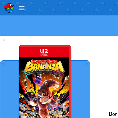
Donkey Kong Bananza embarque Donkey Kong et Pauline dans une nouvelle aventure palpitante dans le