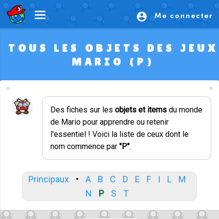
Me connecter
account_circle
TOUS LES OBJETS DES JEUX
MARIO (P)
Des fiches sur les
objets et items
du monde
de Mario pour apprendre ou retenir
l'essentiel ! Voici la liste de ceux dont le
nom commence par
"P"
.
Principaux
•
A
B
C
D
E
F
I
L
M
N
P
S
T