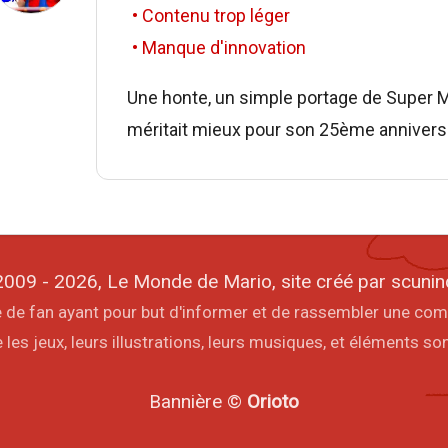
• Contenu trop léger
• Manque d'innovation
Une honte, un simple portage de Super Mar
méritait mieux pour son 25ème anniversa
009 - 2026, Le Monde de Mario, site créé par scunin
ite de fan ayant pour but d'informer et de rassembler une co
les jeux, leurs illustrations, leurs musiques, et éléments s
Bannière ©
Orioto