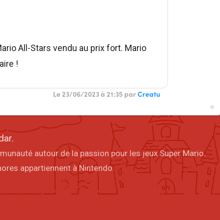
io All-Stars vendu au prix fort. Mario
ire !
Le 23/06/2023 à 21:35 par
Creatu
dar.
mmunauté autour de la passion pour les jeux Super Mario.
onores appartiennent à Nintendo.