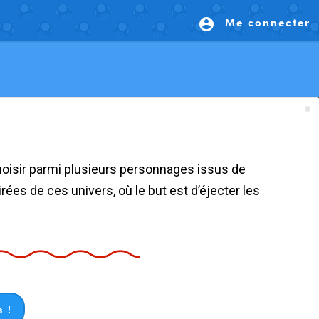
Me connecter
account_circle
ées de ces univers, où le but est d’éjecter les
 !