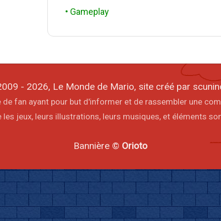
• Gameplay
009 - 2026, Le Monde de Mario, site créé par scunin
ite de fan ayant pour but d'informer et de rassembler une co
les jeux, leurs illustrations, leurs musiques, et éléments s
Bannière ©
Orioto