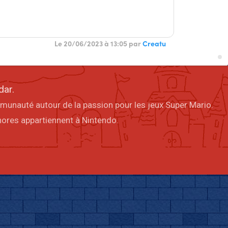
Le 20/06/2023 à 13:05 par
Creatu
dar.
mmunauté autour de la passion pour les jeux Super Mario.
onores appartiennent à Nintendo.