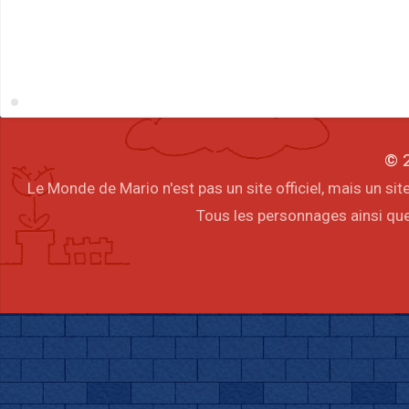
© 2
Le Monde de Mario n'est pas un site officiel, mais un s
Tous les personnages ainsi que 