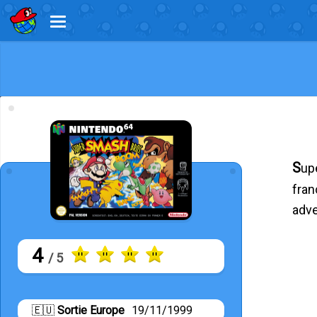
Super Smash Bros. est un jeu de combat où le joueur peut choisir parmi plusieurs personnages issus de
fran
adve
4
/ 5
🇪🇺
Sortie Europe
19/11/1999