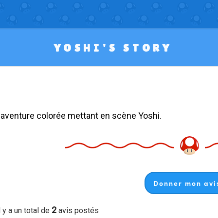
YOSHI'S STORY
e aventure colorée mettant en scène Yoshi.
Donner mon avis
2
l y a un total de
avis postés