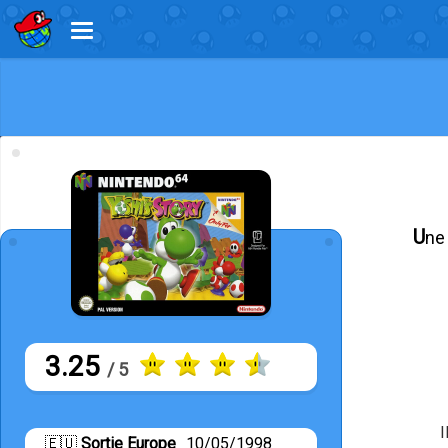
Un
3.25
/ 5
I
🇪🇺
Sortie Europe
10/05/1998