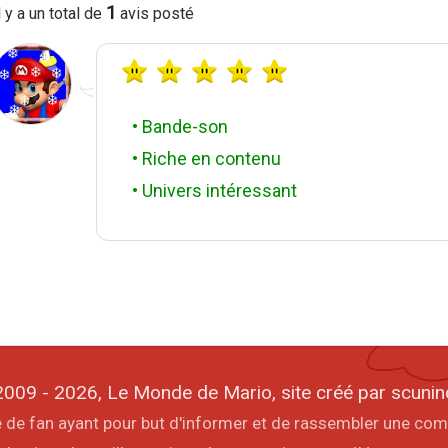
1
l y a un total de
avis posté
• Bande-son
• Riche en contenu
• Univers intéressant
009 - 2026, Le Monde de Mario, site créé par scunin
ite de fan ayant pour but d'informer et de rassembler une co