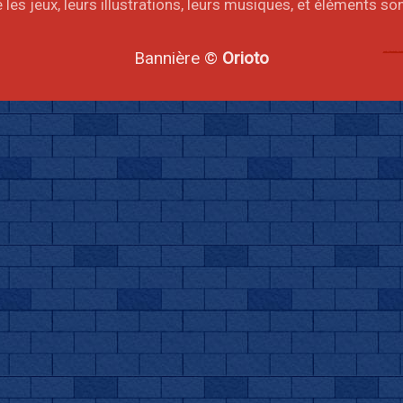
les jeux, leurs illustrations, leurs musiques, et éléments s
Bannière ©
Orioto