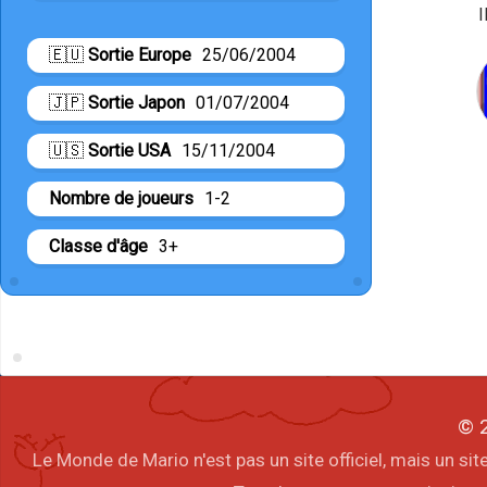
I
🇪🇺
Sortie Europe
25/06/2004
🇯🇵
Sortie Japon
01/07/2004
🇺🇸
Sortie USA
15/11/2004
Nombre de joueurs
1-2
Classe d'âge
3+
© 2
Le Monde de Mario n'est pas un site officiel, mais un s