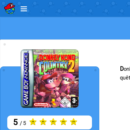
Donkey Kong Country 2 est un jeu de plateforme mettant en scène Donkey Kong et Diddy Kong dans leur
quêt
5
/ 5