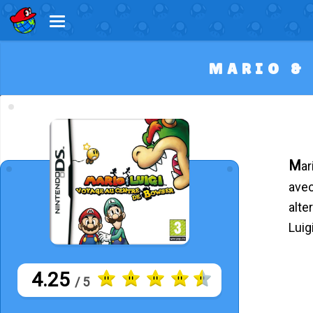
MARIO & 
Mario & Luigi : Voyage au Centre de Bowser est un jeu de rôle où les frères plombiers doivent collaborer
avec
alte
Luig
4.25
/ 5