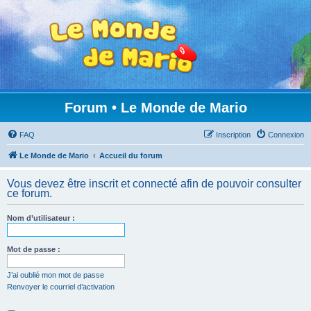
Forum • Le Monde de Mario
FAQ
Inscription
Connexion
Le Monde de Mario
Accueil du forum
Vous devez être inscrit et connecté afin de pouvoir consulter
ce forum.
Nom d’utilisateur :
Mot de passe :
J’ai oublié mon mot de passe
Renvoyer le courriel d’activation