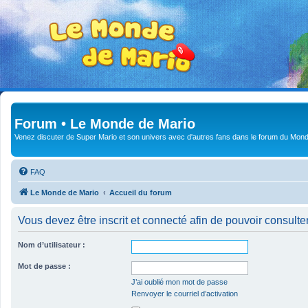
Forum • Le Monde de Mario
Venez discuter de Super Mario et son univers avec d'autres fans dans le forum du Mond
FAQ
Le Monde de Mario
Accueil du forum
Vous devez être inscrit et connecté afin de pouvoir consulte
Nom d’utilisateur :
Mot de passe :
J’ai oublié mon mot de passe
Renvoyer le courriel d’activation