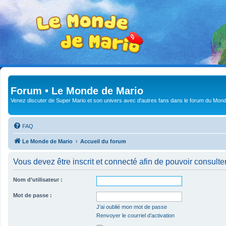
Forum • Le Monde de Mario
Venez discuter de Super Mario et son univers avec d'autres fans dans le forum du Mond
FAQ
Le Monde de Mario
Accueil du forum
Vous devez être inscrit et connecté afin de pouvoir consulte
Nom d’utilisateur :
Mot de passe :
J’ai oublié mon mot de passe
Renvoyer le courriel d’activation