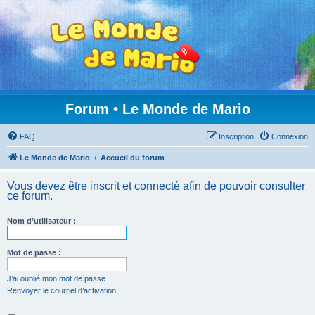
Forum • Le Monde de Mario
FAQ
Inscription
Connexion
Le Monde de Mario
Accueil du forum
Vous devez être inscrit et connecté afin de pouvoir consulter
ce forum.
Nom d’utilisateur :
Mot de passe :
J’ai oublié mon mot de passe
Renvoyer le courriel d’activation