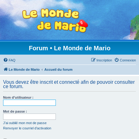
Forum • Le Monde de Mario
FAQ
Inscription
Connexion
Le Monde de Mario
Accueil du forum
Vous devez être inscrit et connecté afin de pouvoir consulter
ce forum.
Nom d’utilisateur :
Mot de passe :
J’ai oublié mon mot de passe
Renvoyer le courriel d’activation