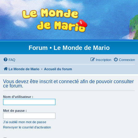
Forum • Le Monde de Mario
FAQ
Inscription
Connexion
Le Monde de Mario
Accueil du forum
Vous devez être inscrit et connecté afin de pouvoir consulter
ce forum.
Nom d’utilisateur :
Mot de passe :
J’ai oublié mon mot de passe
Renvoyer le courriel d’activation