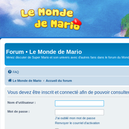
Forum • Le Monde de Mario
Venez discuter de Super Mario et son univers avec d'autres fans dans le forum du Mond
FAQ
Le Monde de Mario
Accueil du forum
Vous devez être inscrit et connecté afin de pouvoir consulte
Nom d’utilisateur :
Mot de passe :
J’ai oublié mon mot de passe
Renvoyer le courriel d’activation