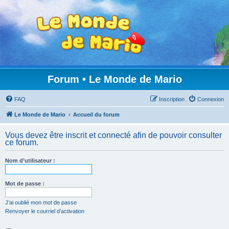
Forum • Le Monde de Mario
FAQ
Inscription
Connexion
Le Monde de Mario
Accueil du forum
Vous devez être inscrit et connecté afin de pouvoir consulter
ce forum.
Nom d’utilisateur :
Mot de passe :
J’ai oublié mon mot de passe
Renvoyer le courriel d’activation