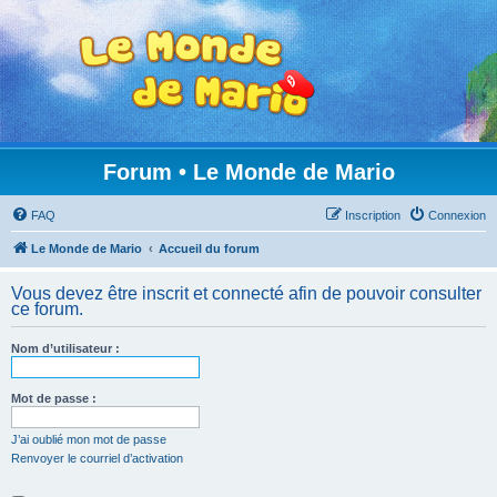
Forum • Le Monde de Mario
FAQ
Inscription
Connexion
Le Monde de Mario
Accueil du forum
Vous devez être inscrit et connecté afin de pouvoir consulter
ce forum.
Nom d’utilisateur :
Mot de passe :
J’ai oublié mon mot de passe
Renvoyer le courriel d’activation