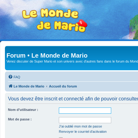
Forum • Le Monde de Mario
Venez discuter de Super Mario et son univers avec d'autres fans dans le forum du Mond
FAQ
Le Monde de Mario
Accueil du forum
Vous devez être inscrit et connecté afin de pouvoir consulte
Nom d’utilisateur :
Mot de passe :
J’ai oublié mon mot de passe
Renvoyer le courriel d’activation