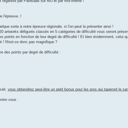
est organisé par Paravaati sur MU et par moi-même !
e l'épreuve..!
lque sorte à notre épreuve régionale, si l'on peut la présenter ainsi !
: 20 artworks défigurés classés en 5 catégories de difficulté vous seront prése
 points en fonction de leur degré de difficulté ! Et bien évidemment, celui qui
ot ! N'est-ce donc pas magnifique ?
 des points par degré de difficulté :
sait,
vous obtiendrez peut-être un petit bonus pour les pros qui taperont le sa
entre vous :