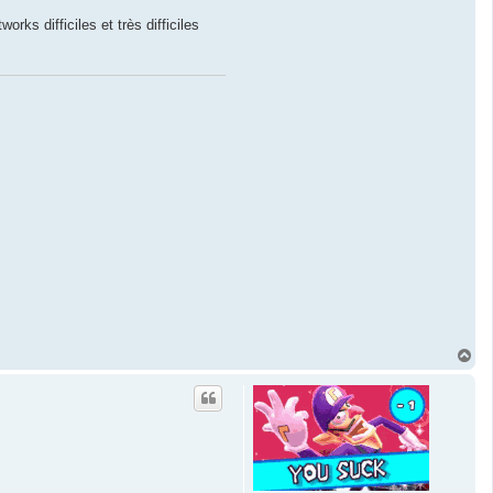
rks difficiles et très difficiles
H
a
u
t