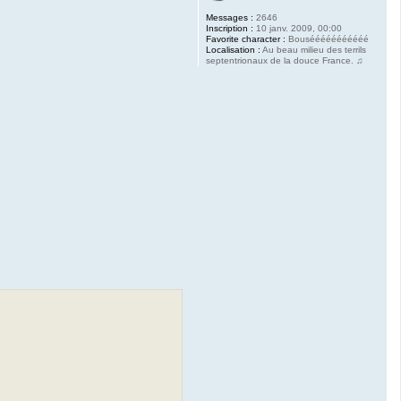
Messages :
2646
Inscription :
10 janv. 2009, 00:00
Favorite character :
Bousééééééééééé
Localisation :
Au beau milieu des terrils
septentrionaux de la douce France. ♫