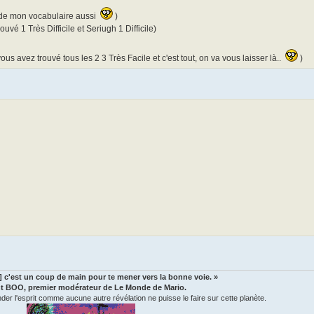
e de mon vocabulaire aussi
)
vé 1 Très Difficile et Seriugh 1 Difficile)
 avez trouvé tous les 2 3 Très Facile et c'est tout, on va vous laisser là..
)
..] c'est un coup de main pour te mener vers la bonne voie. »
t BOO, premier modérateur de Le Monde de Mario.
 l'esprit comme aucune autre révélation ne puisse le faire sur cette planète.