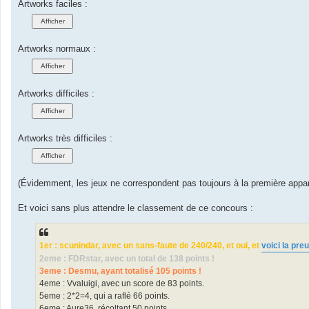
Artworks faciles :
Artworks normaux :
Artworks difficiles :
Artworks très difficiles :
(Évidemment, les jeux ne correspondent pas toujours à la première appa
Et voici sans plus attendre le classement de ce concours :
1er : scunindar, avec un sans-faute de 240/240, et oui, et
voici la pre
2eme : FDRstar, avec un total de 138 points !
3eme : Desmu, ayant totalisé 105 points !
4eme : Vvaluigi, avec un score de 83 points.
5eme : 2*2=4, qui a raflé 66 points.
6eme : Aure36, récoltant 50 points.