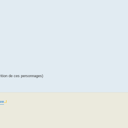
rition de ces personnages)
uve
..!