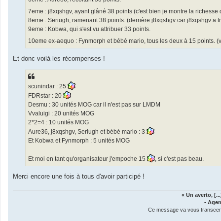
7eme : j8xqshgv, ayant glâné 38 points (c'est bien je montre la richess
8eme : Seriugh, ramenant 38 points. (derrière j8xqshgv car j8xqshgv a trou
9eme : Kobwa, qui s'est vu attribuer 33 points.
10eme ex-aequo : Fynmorph et bébé mario, tous les deux à 15 points. (vous
Et donc voilà les récompenses !
scunindar : 25
FDRstar : 20
Desmu : 30 unités MOG car il n'est pas sur LMDM
Vvaluigi : 20 unités MOG
2*2=4 : 10 unités MOG
Aure36, j8xqshgv, Seriugh et bébé mario : 3
Et Kobwa et Fynmorph : 5 unités MOG
Et moi en tant qu'organisateur j'empoche 15
, si c'est pas beau.
Merci encore une fois à tous d'avoir participé !
« Un averto, [.
- Agen
Ce message va vous transcender