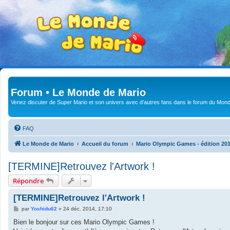
Forum • Le Monde de Mario
Venez discuter de Super Mario et son univers avec d'autres fans dans le forum du Mond
FAQ
Le Monde de Mario
Accueil du forum
Mario Olympic Games - édition 20
[TERMINE]Retrouvez l'Artwork !
Répondre
[TERMINE]Retrouvez l'Artwork !
M
par
Yoshidu62
»
24 déc. 2014, 17:10
e
s
Bien le bonjour sur ces Mario Olympic Games !
s