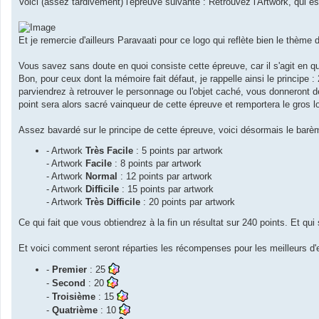
Voici (assez tardivement) l'épreuve suivante : Retrouvez l'Artwork, qui 
a
g
e
Et je remercie d'ailleurs Paravaati pour ce logo qui reflète bien le thème d
Vous savez sans doute en quoi consiste cette épreuve, car il s'agit en que
Bon, pour ceux dont la mémoire fait défaut, je rappelle ainsi le principe 
parviendrez à retrouver le personnage ou l'objet caché, vous donneront des
point sera alors sacré vainqueur de cette épreuve et remportera le gros l
Assez bavardé sur le principe de cette épreuve, voici désormais le barème
- Artwork
Très Facile
: 5 points par artwork
- Artwork
Facile
: 8 points par artwork
- Artwork
Normal
: 12 points par artwork
- Artwork
Difficile
: 15 points par artwork
- Artwork
Très Difficile
: 20 points par artwork
Ce qui fait que vous obtiendrez à la fin un résultat sur 240 points. Et qui 
Et voici comment seront réparties les récompenses pour les meilleurs d'
-
Premier
: 25
-
Second
: 20
-
Troisième
: 15
-
Quatrième
: 10