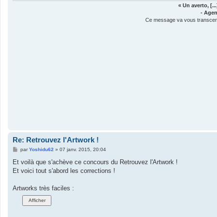
« Un averto, [.
- Agen
Ce message va vous transcender
Re: Retrouvez l'Artwork !
M
par
Yoshidu62
»
07 janv. 2015, 20:04
e
s
Et voilà que s'achève ce concours du Retrouvez l'Artwork !
s
Et voici tout s'abord les corrections !
a
g
e
Artworks très faciles :