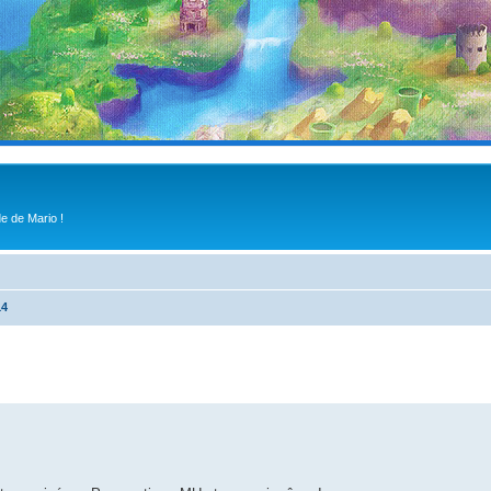
e de Mario !
14