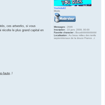
Yoshidu62
Modo
ntés, ces artworks, si vous
Messages :
2646
Inscription :
10 janv. 2009, 00:00
 récolte le plus grand capital en
Favorite character :
Bousééééééééééé
Localisation :
Au beau milieu des terrils
septentrionaux de la douce France. ♫
ns-faute
..!