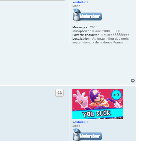
Yoshidu62
Modo
Messages :
2646
Inscription :
10 janv. 2009, 00:00
Favorite character :
Bousééééééééééé
Localisation :
Au beau milieu des terrils
septentrionaux de la douce France. ♫
H
a
u
t
Yoshidu62
Modo