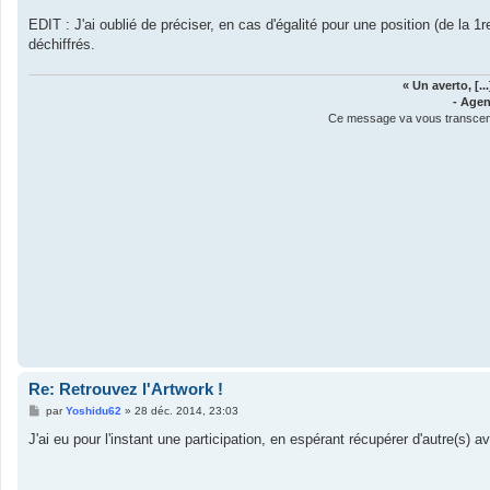
EDIT : J'ai oublié de préciser, en cas d'égalité pour une position (de la 1r
déchiffrés.
« Un averto, [.
- Agen
Ce message va vous transcender
Re: Retrouvez l'Artwork !
M
par
Yoshidu62
»
28 déc. 2014, 23:03
e
s
J'ai eu pour l'instant une participation, en espérant récupérer d'autre(s) a
s
a
g
e