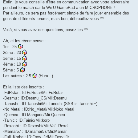
Enfin, je vous conseille d'être en communication avec votre adversaire
pendant le match car le Wii U GamePad a un MICROPHONE !
Par ailleurs, ce sera pas forcément simple de faire jouer ensemble des
gens de différents forums, mais bon, débrouillez-vous.^^
Voilà, si vous avez des questions, posez-les.^^
Ah, et les récompense :
1er : 25
2ème : 20
3ème : 15
4ème : 10
5ème : 5
Les autres : 2.5
(Hum...)
Et la liste des inscrits :
-FdRstar : Id:FdRstar/Mii:FdRstar
-Desmu : ID:Desmu_CS/Mii:Desmu
-Tanoshi : ID:Tanoshi/Mii:Tanoshi (SSB is Tanoshii~)
-No Metal : ID:No_Metal/Mii:Noko Metal
-Quenca : ID:Mangario/Mii:Quenca
-Tainic : ID:Tainic/Mii:korp
-Rexoshi : ID:Rexoshi/Mii:Val'_Rexo'
-Mamar57 : ID:mamar57/Mii:Mamar
-Full_Korbe : ID:Foxy_Jr/Mii:Foxy_Jr