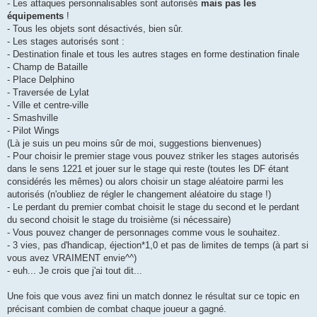
- Les attaques personnalisables sont autorisés
mais pas les
équipements
!
- Tous les objets sont désactivés, bien sûr.
- Les stages autorisés sont :
- Destination finale et tous les autres stages en forme destination finale
- Champ de Bataille
- Place Delphino
- Traversée de Lylat
- Ville et centre-ville
- Smashville
- Pilot Wings
(Là je suis un peu moins sûr de moi, suggestions bienvenues)
- Pour choisir le premier stage vous pouvez striker les stages autorisés
dans le sens 1221 et jouer sur le stage qui reste (toutes les DF étant
considérés les mêmes) ou alors choisir un stage aléatoire parmi les
autorisés (n'oubliez de régler le changement aléatoire du stage !)
- Le perdant du premier combat choisit le stage du second et le perdant
du second choisit le stage du troisième (si nécessaire)
- Vous pouvez changer de personnages comme vous le souhaitez.
- 3 vies, pas d'handicap, éjection*1,0 et pas de limites de temps (à part si
vous avez VRAIMENT envie^^)
- euh... Je crois que j'ai tout dit...
Une fois que vous avez fini un match donnez le résultat sur ce topic en
précisant combien de combat chaque joueur a gagné.