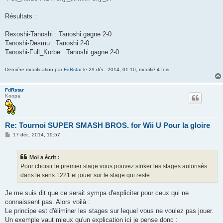
Résultats :
Rexoshi-Tanoshi : Tanoshi gagne 2-0
Tanoshi-Desmu : Tanoshi 2-0
Tanoshi-Full_Korbe : Tanoshi gagne 2-0
Dernière modification par
FdRstar
le 29 déc. 2014, 01:10, modifié 4 fois.
FdRstar
Koopa
Re: Tournoi SUPER SMASH BROS. for Wii U Pour la gloire
M
17 déc. 2014, 19:57
e
s
s
Moi a écrit :
a
g
Pour choisir le premier stage vous pouvez striker les stages autorisés
e
dans le sens 1221 et jouer sur le stage qui reste
Je me suis dit que ce serait sympa d'expliciter pour ceux qui ne
connaissent pas. Alors voilà :
Le principe est d'éliminer les stages sur lequel vous ne voulez pas jouer.
Un exemple vaut mieux qu'un explication ici je pense donc :