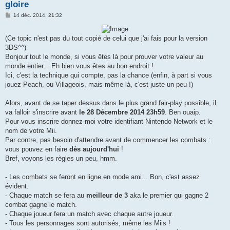
gloire
M
14 déc. 2014, 21:32
e
s
s
(Ce topic n'est pas du tout copié de celui que j'ai fais pour la version
a
g
3DS^^)
e
Bonjour tout le monde, si vous êtes là pour prouver votre valeur au
monde entier... Eh bien vous êtes au bon endroit !
Ici, c'est la technique qui compte, pas la chance (enfin, à part si vous
jouez Peach, ou Villageois, mais même là, c'est juste un peu !)
Alors, avant de se taper dessus dans le plus grand fair-play possible, il
va falloir s'inscrire avant
le 28 Décembre 2014 23h59
. Ben ouaip.
Pour vous inscrire donnez-moi votre identifiant Nintendo Network et le
nom de votre Mii.
Par contre, pas besoin d'attendre avant de commencer les combats :
vous pouvez en faire
dès aujourd'hui
!
Bref, voyons les règles un peu, hmm.
- Les combats se feront en ligne en mode ami... Bon, c'est assez
évident.
- Chaque match se fera au
meilleur de 3
aka le premier qui gagne 2
combat gagne le match.
- Chaque joueur fera un match avec chaque autre joueur.
- Tous les personnages sont autorisés, même les Miis !