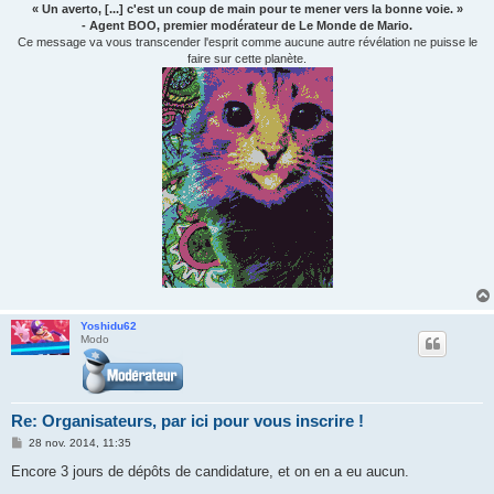
« Un averto, [...] c'est un coup de main pour te mener vers la bonne voie. »
- Agent BOO, premier modérateur de Le Monde de Mario.
Ce message va vous transcender l'esprit comme aucune autre révélation ne puisse le
faire sur cette planète.
Yoshidu62
Modo
Re: Organisateurs, par ici pour vous inscrire !
M
28 nov. 2014, 11:35
e
s
Encore 3 jours de dépôts de candidature, et on en a eu aucun.
s