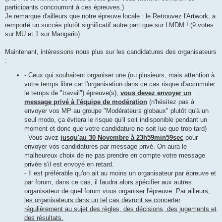
participants concourront à ces épreuves.)
Je remarque d'ailleurs que notre épreuve locale : le Retrouvez l'Artwork, a
remporté un succès plutôt significatif autre part que sur LMDM ! (9 votes
sur MU et 1 sur Mangario)
Maintenant, intéressons nous plus sur les candidatures des organisateurs
:
- Ceux qui souhaitent organiser une (ou plusieurs, mais attention à
votre temps libre car l'organisation dans ce cas risque d'accumuler
le temps de "travail") épreuve(s),
vous devez envoyer un
message privé à l'équipe de modération
(n'hésitez pas à
envoyer vos MP au groupe "Modérateurs globaux" plutôt qu'à un
seul modo, ça évitera le risque qu'il soit indisponible pendant un
moment et donc que votre candidature ne soit lue que trop tard)
- Vous avez
jusqu'au 30 Novembre à 23h59min59sec
pour
envoyer vos candidatures par message privé. On aura le
malheureux choix de ne pas prendre en compte votre message
privée s'il est envoyé en retard.
- Il est préférable qu'on ait au moins un organisateur par épreuve et
par forum, dans ce cas, il faudra alors spécifier aux autres
organisateur de quel forum vous organiser l'épreuve. Par ailleurs,
les organisateurs dans un tel cas devront se concerter
régulièrement au sujet des règles, des décisions, des jugements et
des résultats.