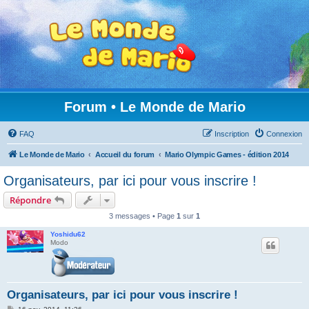
Forum • Le Monde de Mario
FAQ
Inscription
Connexion
Le Monde de Mario
Accueil du forum
Mario Olympic Games - édition 2014
Organisateurs, par ici pour vous inscrire !
Répondre
3 messages • Page
1
sur
1
Yoshidu62
Modo
Organisateurs, par ici pour vous inscrire !
M