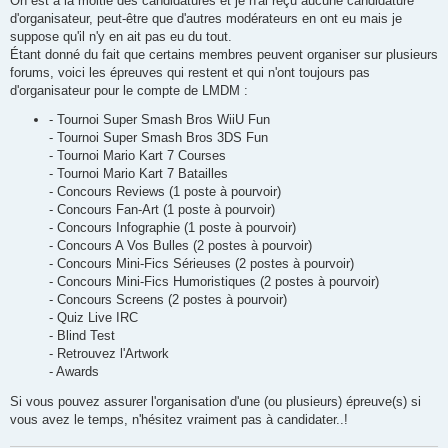
On est à la moitié des candidatures et je n'ai reçu aucune candidature
s
d'organisateur, peut-être que d'autres modérateurs en ont eu mais je
a
g
suppose qu'il n'y en ait pas eu du tout.
e
Étant donné du fait que certains membres peuvent organiser sur plusieurs
forums, voici les épreuves qui restent et qui n'ont toujours pas
d'organisateur pour le compte de LMDM :
- Tournoi Super Smash Bros WiiU Fun
- Tournoi Super Smash Bros 3DS Fun
- Tournoi Mario Kart 7 Courses
- Tournoi Mario Kart 7 Batailles
- Concours Reviews (1 poste à pourvoir)
- Concours Fan-Art (1 poste à pourvoir)
- Concours Infographie (1 poste à pourvoir)
- Concours A Vos Bulles (2 postes à pourvoir)
- Concours Mini-Fics Sérieuses (2 postes à pourvoir)
- Concours Mini-Fics Humoristiques (2 postes à pourvoir)
- Concours Screens (2 postes à pourvoir)
- Quiz Live IRC
- Blind Test
- Retrouvez l'Artwork
- Awards
Si vous pouvez assurer l'organisation d'une (ou plusieurs) épreuve(s) si
vous avez le temps, n'hésitez vraiment pas à candidater..!