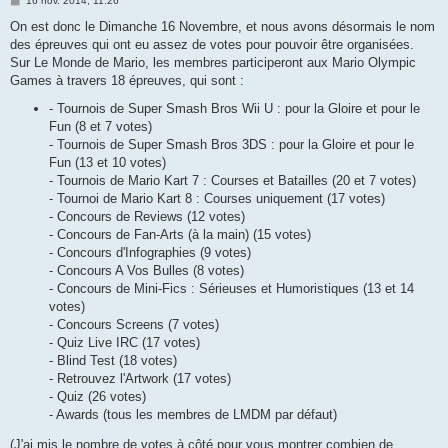
16 nov. 2014, 11:26
e
s
On est donc le Dimanche 16 Novembre, et nous avons désormais le nom
s
des épreuves qui ont eu assez de votes pour pouvoir être organisées.
a
g
Sur Le Monde de Mario, les membres participeront aux Mario Olympic
e
Games à travers 18 épreuves, qui sont :
- Tournois de Super Smash Bros Wii U : pour la Gloire et pour le
Fun (8 et 7 votes)
- Tournois de Super Smash Bros 3DS : pour la Gloire et pour le
Fun (13 et 10 votes)
- Tournois de Mario Kart 7 : Courses et Batailles (20 et 7 votes)
- Tournoi de Mario Kart 8 : Courses uniquement (17 votes)
- Concours de Reviews (12 votes)
- Concours de Fan-Arts (à la main) (15 votes)
- Concours d'Infographies (9 votes)
- Concours A Vos Bulles (8 votes)
- Concours de Mini-Fics : Sérieuses et Humoristiques (13 et 14
votes)
- Concours Screens (7 votes)
- Quiz Live IRC (17 votes)
- Blind Test (18 votes)
- Retrouvez l'Artwork (17 votes)
- Quiz (26 votes)
- Awards (tous les membres de LMDM par défaut)
(J'ai mis le nombre de votes à côté pour vous montrer combien de