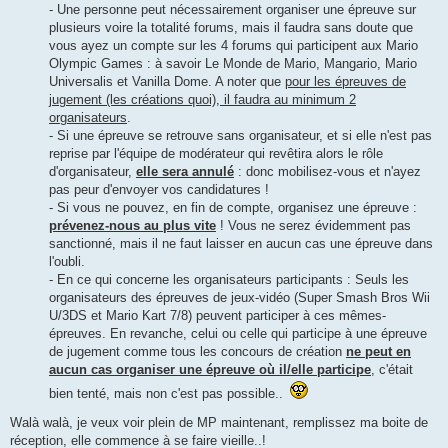
- Une personne peut nécessairement organiser une épreuve sur
plusieurs voire la totalité forums, mais il faudra sans doute que
vous ayez un compte sur les 4 forums qui participent aux Mario
Olympic Games : à savoir Le Monde de Mario, Mangario, Mario
Universalis et Vanilla Dome. A noter que
pour les épreuves de
jugement (les créations quoi), il faudra au minimum 2
organisateurs
.
- Si une épreuve se retrouve sans organisateur, et si elle n'est pas
reprise par l'équipe de modérateur qui revêtira alors le rôle
d'organisateur,
elle sera annulé
: donc mobilisez-vous et n'ayez
pas peur d'envoyer vos candidatures !
- Si vous ne pouvez, en fin de compte, organisez une épreuve :
prévenez-nous au plus vite
! Vous ne serez évidemment pas
sanctionné, mais il ne faut laisser en aucun cas une épreuve dans
l'oubli.
- En ce qui concerne les organisateurs participants : Seuls les
organisateurs des épreuves de jeux-vidéo (Super Smash Bros Wii
U/3DS et Mario Kart 7/8) peuvent participer à ces mêmes-
épreuves. En revanche, celui ou celle qui participe à une épreuve
de jugement comme tous les concours de création
ne peut en
aucun cas organiser une épreuve où il/elle participe
, c'était
bien tenté, mais non c'est pas possible..
Walà walà, je veux voir plein de MP maintenant, remplissez ma boite de
réception, elle commence à se faire vieille..!