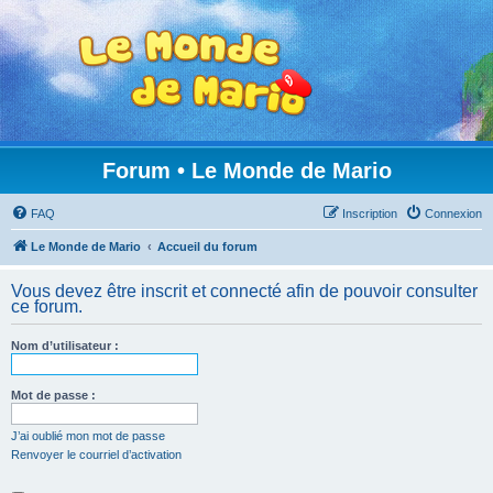
Forum • Le Monde de Mario
FAQ
Inscription
Connexion
Le Monde de Mario
Accueil du forum
Vous devez être inscrit et connecté afin de pouvoir consulter
ce forum.
Nom d’utilisateur :
Mot de passe :
J’ai oublié mon mot de passe
Renvoyer le courriel d’activation