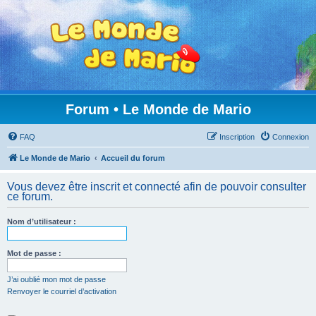
Forum • Le Monde de Mario
FAQ
Inscription
Connexion
Le Monde de Mario
Accueil du forum
Vous devez être inscrit et connecté afin de pouvoir consulter
ce forum.
Nom d’utilisateur :
Mot de passe :
J’ai oublié mon mot de passe
Renvoyer le courriel d’activation