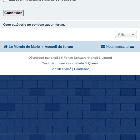
Cette catégorie ne contient aucun forum.
Aller
Le Monde de Mario
Accueil du forum
Nous contacter
Développé par
phpBB
® Forum Software © phpBB Limited
Traduction française officielle
©
Qiaeru
Confidentialité
|
Conditions