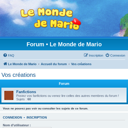
Forum • Le Monde de Mario
FAQ
Inscription
Connexion
Le Monde de Mario
Accueil du forum
Vos créations
Vos créations
Forum
Fanfictions
Postez vos fanfictions ou venez lire celles des autres membres du forum !
Sujets :
60
Vous ne pouvez pas voir ou consulter les sujets de ce forum.
CONNEXION
•
INSCRIPTION
Nom d’utilisateur :