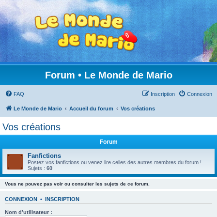
Forum • Le Monde de Mario
FAQ
Inscription
Connexion
Le Monde de Mario
Accueil du forum
Vos créations
Vos créations
Forum
Fanfictions
Postez vos fanfictions ou venez lire celles des autres membres du forum !
Sujets :
60
Vous ne pouvez pas voir ou consulter les sujets de ce forum.
CONNEXION
•
INSCRIPTION
Nom d’utilisateur :