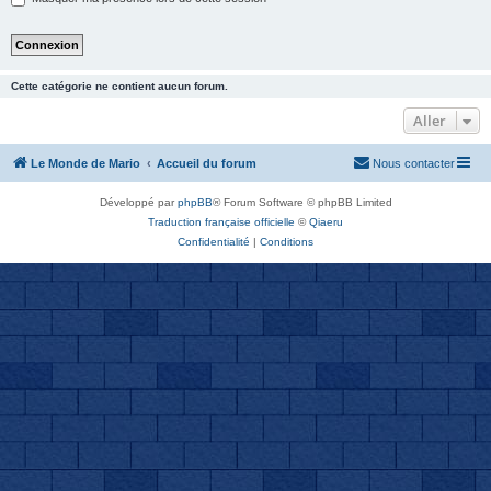
Cette catégorie ne contient aucun forum.
Aller
Le Monde de Mario
Accueil du forum
Nous contacter
Développé par
phpBB
® Forum Software © phpBB Limited
Traduction française officielle
©
Qiaeru
Confidentialité
|
Conditions