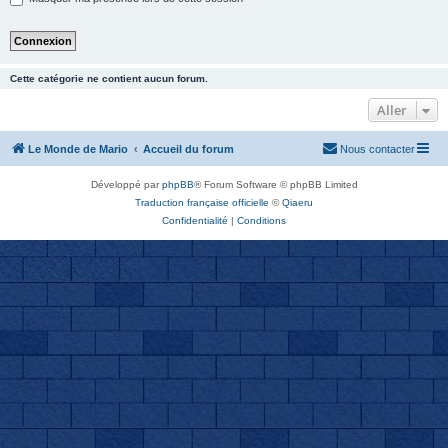
Cette catégorie ne contient aucun forum.
Aller
Le Monde de Mario
Accueil du forum
Nous contacter
Développé par
phpBB
® Forum Software © phpBB Limited
Traduction française officielle
©
Qiaeru
Confidentialité
|
Conditions