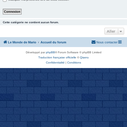
Cette catégorie ne contient aucun forum.
Aller
Le Monde de Mario
Accueil du forum
Nous contacter
Développé par
phpBB
® Forum Software © phpBB Limited
Traduction française officielle
©
Qiaeru
Confidentialité
|
Conditions