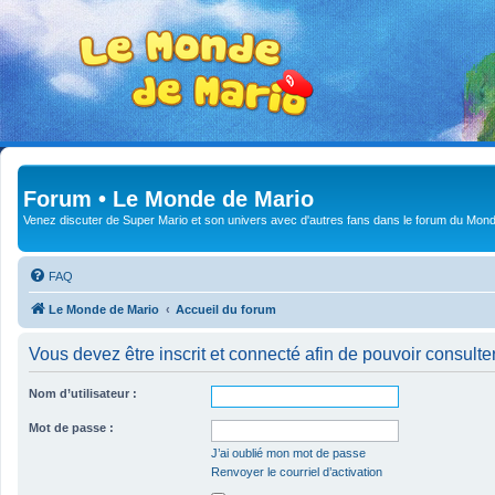
Forum • Le Monde de Mario
Venez discuter de Super Mario et son univers avec d'autres fans dans le forum du Mond
FAQ
Le Monde de Mario
Accueil du forum
Vous devez être inscrit et connecté afin de pouvoir consulte
Nom d’utilisateur :
Mot de passe :
J’ai oublié mon mot de passe
Renvoyer le courriel d’activation