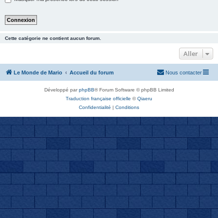
Cette catégorie ne contient aucun forum.
Aller
Le Monde de Mario
Accueil du forum
Nous contacter
Développé par
phpBB
® Forum Software © phpBB Limited
Traduction française officielle
©
Qiaeru
Confidentialité
|
Conditions