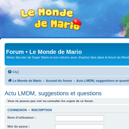
Forum • Le Monde de Mario
Venez discuter de Super Mario et son univers avec d'autres fans dans le forum du Mond
FAQ
Le Monde de Mario
Accueil du forum
Actu LMDM, suggestions et quest
Actu LMDM, suggestions et questions
Vous ne pouvez pas voir ou consulter les sujets de ce forum.
CONNEXION
•
INSCRIPTION
Nom d’utilisateur :
Mot de passe :