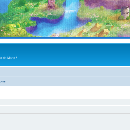
e de Mario !
ions