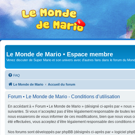
Le Monde de Mario • Espace membre
Venez discuter de Super Mario et son univers avec d'autres fans dans le forum du Mond
FAQ
Le Monde de Mario
Accueil du forum
Forum • Le Monde de Mario - Conditions d’utilisation
En accédant à « Forum • Le Monde de Mario » (désigné ci-après par « nous », 
suivantes. Si vous n’acceptez pas d’être légalement responsable de toutes le
nous essaierons de vous informer de ces modifications, bien que nous vous co
été effectuées, vous acceptez d’être légalement responsable des conditions mo
Nos forums sont développés par phpBB (désignés ci-après par « logiciel phpBB