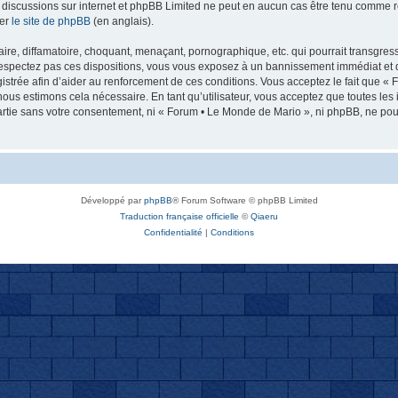
 les discussions sur internet et phpBB Limited ne peut en aucun cas être tenu comm
ter
le site de phpBB
(en anglais).
re, diffamatoire, choquant, menaçant, pornographique, etc. qui pourrait transgresse
espectez pas ces dispositions, vous vous exposez à un bannissement immédiat et défi
registrée afin d’aider au renforcement de ces conditions. Vous acceptez le fait que «
nous estimons cela nécessaire. En tant qu’utilisateur, vous acceptez que toutes l
artie sans votre consentement, ni « Forum • Le Monde de Mario », ni phpBB, ne po
Développé par
phpBB
® Forum Software © phpBB Limited
Traduction française officielle
©
Qiaeru
Confidentialité
|
Conditions