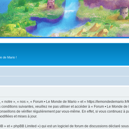
e de Mario !
« notre », « nos », « Forum • Le Monde de Mario » et « https://lemondedemario.fr/
s conditions suivantes, veuillez ne pas utiliser et accéder à « Forum • Le Monde d
nseillons de vérifier régulièrement par vous-même. En effet, si vous continuez à p
difiées et mises à jour.
 » et « phpBB Limited ») qui est un logiciel de forum de discussions déclaré sous