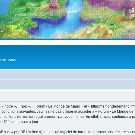
e de Mario !
« notre », « nos », « Forum • Le Monde de Mario » et « https://lemondedemario.fr/
s conditions suivantes, veuillez ne pas utiliser et accéder à « Forum • Le Monde d
nseillons de vérifier régulièrement par vous-même. En effet, si vous continuez à p
difiées et mises à jour.
 » et « phpBB Limited ») qui est un logiciel de forum de discussions déclaré sous