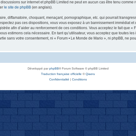
 les discussions sur internet et phpBB Limited ne peut en aucun cas être tenu comm
ter
le site de phpBB
(en anglais).
re, diffamatoire, choquant, menaçant, pornographique, etc. qui pourrait transgresse
espectez pas ces dispositions, vous vous exposez à un bannissement immédiat et défi
registrée afin d’aider au renforcement de ces conditions. Vous acceptez le fait que «
nous estimons cela nécessaire. En tant qu’utilisateur, vous acceptez que toutes l
artie sans votre consentement, ni « Forum • Le Monde de Mario », ni phpBB, ne po
Développé par
phpBB
® Forum Software © phpBB Limited
Traduction française officielle
©
Qiaeru
Confidentialité
|
Conditions