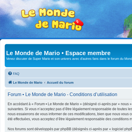
Le Monde de Mario • Espace membre
Venez discuter de Super Mario et son univers avec d'autres fans dans le forum du Mond
FAQ
Le Monde de Mario
Accueil du forum
Forum • Le Monde de Mario - Conditions d’utilisation
En accédant à « Forum • Le Monde de Mario » (désigné ci-après par « nous », 
suivantes. Si vous n’acceptez pas d’être légalement responsable de toutes le
nous essaierons de vous informer de ces modifications, bien que nous vous co
été effectuées, vous acceptez d’être légalement responsable des conditions mo
Nos forums sont développés par phpBB (désignés ci-après par « logiciel phpBB