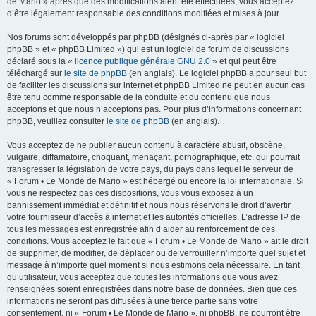
de Mario » après que des modifications aient été effectuées, vous acceptez
d’être légalement responsable des conditions modifiées et mises à jour.
Nos forums sont développés par phpBB (désignés ci-après par « logiciel
phpBB » et « phpBB Limited ») qui est un logiciel de forum de discussions
déclaré sous la «
licence publique générale GNU 2.0
» et qui peut être
téléchargé sur
le site de phpBB
(en anglais). Le logiciel phpBB a pour seul but
de faciliter les discussions sur internet et phpBB Limited ne peut en aucun cas
être tenu comme responsable de la conduite et du contenu que nous
acceptons et que nous n’acceptons pas. Pour plus d’informations concernant
phpBB, veuillez consulter
le site de phpBB
(en anglais).
Vous acceptez de ne publier aucun contenu à caractère abusif, obscène,
vulgaire, diffamatoire, choquant, menaçant, pornographique, etc. qui pourrait
transgresser la législation de votre pays, du pays dans lequel le serveur de
« Forum • Le Monde de Mario » est hébergé ou encore la loi internationale. Si
vous ne respectez pas ces dispositions, vous vous exposez à un
bannissement immédiat et définitif et nous nous réservons le droit d’avertir
votre fournisseur d’accès à internet et les autorités officielles. L’adresse IP de
tous les messages est enregistrée afin d’aider au renforcement de ces
conditions. Vous acceptez le fait que « Forum • Le Monde de Mario » ait le droit
de supprimer, de modifier, de déplacer ou de verrouiller n’importe quel sujet et
message à n’importe quel moment si nous estimons cela nécessaire. En tant
qu’utilisateur, vous acceptez que toutes les informations que vous avez
renseignées soient enregistrées dans notre base de données. Bien que ces
informations ne seront pas diffusées à une tierce partie sans votre
consentement, ni « Forum • Le Monde de Mario », ni phpBB, ne pourront être