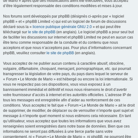
de Mario » après que des modifications aient été effectuées, vous acceptez
d’être légalement responsable des conditions modifiées et mises à jour.
Nos forums sont développés par phpBB (désignés ci-après par « logiciel
phpBB » et « phpBB Limited ») qui est un logiciel de forum de discussions
déclaré sous la «
licence publique générale GNU 2.0
» et qui peut être
téléchargé sur
le site de phpBB
(en anglais). Le logiciel phpBB a pour seul but
de faciliter les discussions sur internet et phpBB Limited ne peut en aucun cas
être tenu comme responsable de la conduite et du contenu que nous
acceptons et que nous n’acceptons pas. Pour plus d’informations concernant
phpBB, veuillez consulter
le site de phpBB
(en anglais).
Vous acceptez de ne publier aucun contenu à caractère abusif, obscène,
vulgaire, diffamatoire, choquant, menaçant, pornographique, etc. qui pourrait
transgresser la législation de votre pays, du pays dans lequel le serveur de
« Forum • Le Monde de Mario » est hébergé ou encore la loi internationale. Si
vous ne respectez pas ces dispositions, vous vous exposez à un
bannissement immédiat et définitif et nous nous réservons le droit d’avertir
votre fournisseur d’accès à internet et les autorités officielles. L’adresse IP de
tous les messages est enregistrée afin d’aider au renforcement de ces
conditions. Vous acceptez le fait que « Forum • Le Monde de Mario » ait le droit
de supprimer, de modifier, de déplacer ou de verrouiller n’importe quel sujet et
message à n’importe quel moment si nous estimons cela nécessaire. En tant
qu’utilisateur, vous acceptez que toutes les informations que vous avez
renseignées soient enregistrées dans notre base de données. Bien que ces
informations ne seront pas diffusées à une tierce partie sans votre
consentement, ni « Forum • Le Monde de Mario », ni phpBB, ne pourront être