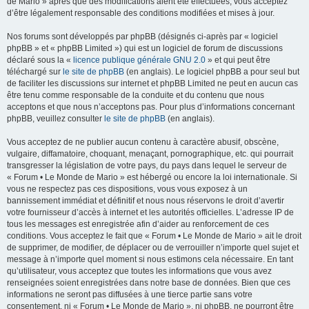
de Mario » après que des modifications aient été effectuées, vous acceptez
d’être légalement responsable des conditions modifiées et mises à jour.
Nos forums sont développés par phpBB (désignés ci-après par « logiciel
phpBB » et « phpBB Limited ») qui est un logiciel de forum de discussions
déclaré sous la «
licence publique générale GNU 2.0
» et qui peut être
téléchargé sur
le site de phpBB
(en anglais). Le logiciel phpBB a pour seul but
de faciliter les discussions sur internet et phpBB Limited ne peut en aucun cas
être tenu comme responsable de la conduite et du contenu que nous
acceptons et que nous n’acceptons pas. Pour plus d’informations concernant
phpBB, veuillez consulter
le site de phpBB
(en anglais).
Vous acceptez de ne publier aucun contenu à caractère abusif, obscène,
vulgaire, diffamatoire, choquant, menaçant, pornographique, etc. qui pourrait
transgresser la législation de votre pays, du pays dans lequel le serveur de
« Forum • Le Monde de Mario » est hébergé ou encore la loi internationale. Si
vous ne respectez pas ces dispositions, vous vous exposez à un
bannissement immédiat et définitif et nous nous réservons le droit d’avertir
votre fournisseur d’accès à internet et les autorités officielles. L’adresse IP de
tous les messages est enregistrée afin d’aider au renforcement de ces
conditions. Vous acceptez le fait que « Forum • Le Monde de Mario » ait le droit
de supprimer, de modifier, de déplacer ou de verrouiller n’importe quel sujet et
message à n’importe quel moment si nous estimons cela nécessaire. En tant
qu’utilisateur, vous acceptez que toutes les informations que vous avez
renseignées soient enregistrées dans notre base de données. Bien que ces
informations ne seront pas diffusées à une tierce partie sans votre
consentement, ni « Forum • Le Monde de Mario », ni phpBB, ne pourront être