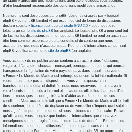
de Mario » après que des modifications aient été effectuées, vous acceptez
d’être légalement responsable des conditions modifiées et mises à jour.
Nos forums sont développés par phpBB (désignés ci-après par « logiciel
phpBB » et « phpBB Limited ») qui est un logiciel de forum de discussions
déclaré sous la «
licence publique générale GNU 2.0
» et qui peut être
téléchargé sur
le site de phpBB
(en anglais). Le logiciel phpBB a pour seul but
de faciliter les discussions sur internet et phpBB Limited ne peut en aucun cas
être tenu comme responsable de la conduite et du contenu que nous
acceptons et que nous n’acceptons pas. Pour plus d’informations concernant
phpBB, veuillez consulter
le site de phpBB
(en anglais).
Vous acceptez de ne publier aucun contenu à caractère abusif, obscène,
vulgaire, diffamatoire, choquant, menaçant, pornographique, etc. qui pourrait
transgresser la législation de votre pays, du pays dans lequel le serveur de
« Forum • Le Monde de Mario » est hébergé ou encore la loi internationale. Si
vous ne respectez pas ces dispositions, vous vous exposez à un
bannissement immédiat et définitif et nous nous réservons le droit d’avertir
votre fournisseur d’accès à internet et les autorités officielles. L’adresse IP de
tous les messages est enregistrée afin d’aider au renforcement de ces
conditions. Vous acceptez le fait que « Forum • Le Monde de Mario » ait le droit
de supprimer, de modifier, de déplacer ou de verrouiller n’importe quel sujet et
message à n’importe quel moment si nous estimons cela nécessaire. En tant
qu’utilisateur, vous acceptez que toutes les informations que vous avez
renseignées soient enregistrées dans notre base de données. Bien que ces
informations ne seront pas diffusées à une tierce partie sans votre
consentement, ni « Forum • Le Monde de Mario », ni phpBB, ne pourront être