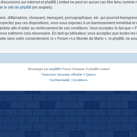
 les discussions sur internet et phpBB Limited ne peut en aucun cas être tenu comm
ter
le site de phpBB
(en anglais).
re, diffamatoire, choquant, menaçant, pornographique, etc. qui pourrait transgresse
espectez pas ces dispositions, vous vous exposez à un bannissement immédiat et défi
registrée afin d’aider au renforcement de ces conditions. Vous acceptez le fait que «
nous estimons cela nécessaire. En tant qu’utilisateur, vous acceptez que toutes l
artie sans votre consentement, ni « Forum • Le Monde de Mario », ni phpBB, ne po
Développé par
phpBB
® Forum Software © phpBB Limited
Traduction française officielle
©
Qiaeru
Confidentialité
|
Conditions