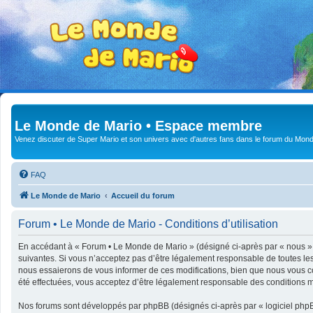
Le Monde de Mario • Espace membre
Venez discuter de Super Mario et son univers avec d'autres fans dans le forum du Mond
FAQ
Le Monde de Mario
Accueil du forum
Forum • Le Monde de Mario - Conditions d’utilisation
En accédant à « Forum • Le Monde de Mario » (désigné ci-après par « nous », 
suivantes. Si vous n’acceptez pas d’être légalement responsable de toutes le
nous essaierons de vous informer de ces modifications, bien que nous vous co
été effectuées, vous acceptez d’être légalement responsable des conditions mo
Nos forums sont développés par phpBB (désignés ci-après par « logiciel phpBB