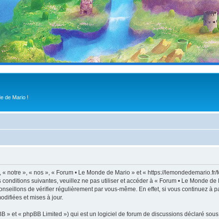
e de Mario !
« notre », « nos », « Forum • Le Monde de Mario » et « https://lemondedemario.fr/
s conditions suivantes, veuillez ne pas utiliser et accéder à « Forum • Le Monde d
nseillons de vérifier régulièrement par vous-même. En effet, si vous continuez à p
difiées et mises à jour.
 » et « phpBB Limited ») qui est un logiciel de forum de discussions déclaré sous