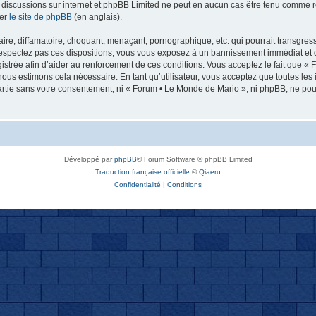
 les discussions sur internet et phpBB Limited ne peut en aucun cas être tenu comm
ter
le site de phpBB
(en anglais).
re, diffamatoire, choquant, menaçant, pornographique, etc. qui pourrait transgresse
espectez pas ces dispositions, vous vous exposez à un bannissement immédiat et défi
registrée afin d’aider au renforcement de ces conditions. Vous acceptez le fait que «
nous estimons cela nécessaire. En tant qu’utilisateur, vous acceptez que toutes l
artie sans votre consentement, ni « Forum • Le Monde de Mario », ni phpBB, ne po
Développé par
phpBB
® Forum Software © phpBB Limited
Traduction française officielle
©
Qiaeru
Confidentialité
|
Conditions