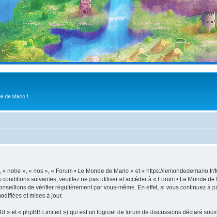
e de Mario !
« notre », « nos », « Forum • Le Monde de Mario » et « https://lemondedemario.fr/
s conditions suivantes, veuillez ne pas utiliser et accéder à « Forum • Le Monde d
nseillons de vérifier régulièrement par vous-même. En effet, si vous continuez à p
difiées et mises à jour.
 » et « phpBB Limited ») qui est un logiciel de forum de discussions déclaré sous