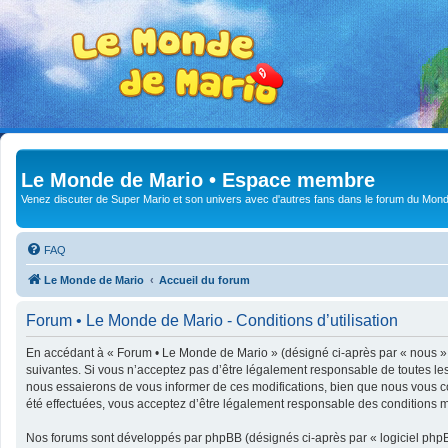
Le Monde de Mario • Espace membre
Venez discuter de Super Mario et son univers avec d'autres fans dans le forum du Mond
FAQ
Le Monde de Mario
Accueil du forum
Forum • Le Monde de Mario - Conditions d’utilisation
En accédant à « Forum • Le Monde de Mario » (désigné ci-après par « nous », 
suivantes. Si vous n’acceptez pas d’être légalement responsable de toutes le
nous essaierons de vous informer de ces modifications, bien que nous vous co
été effectuées, vous acceptez d’être légalement responsable des conditions mo
Nos forums sont développés par phpBB (désignés ci-après par « logiciel phpBB