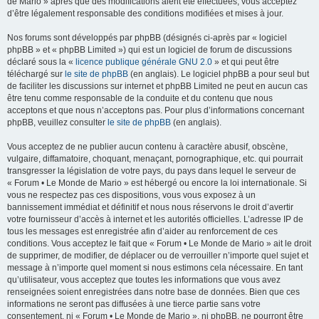
de Mario » après que des modifications aient été effectuées, vous acceptez
d’être légalement responsable des conditions modifiées et mises à jour.
Nos forums sont développés par phpBB (désignés ci-après par « logiciel
phpBB » et « phpBB Limited ») qui est un logiciel de forum de discussions
déclaré sous la «
licence publique générale GNU 2.0
» et qui peut être
téléchargé sur
le site de phpBB
(en anglais). Le logiciel phpBB a pour seul but
de faciliter les discussions sur internet et phpBB Limited ne peut en aucun cas
être tenu comme responsable de la conduite et du contenu que nous
acceptons et que nous n’acceptons pas. Pour plus d’informations concernant
phpBB, veuillez consulter
le site de phpBB
(en anglais).
Vous acceptez de ne publier aucun contenu à caractère abusif, obscène,
vulgaire, diffamatoire, choquant, menaçant, pornographique, etc. qui pourrait
transgresser la législation de votre pays, du pays dans lequel le serveur de
« Forum • Le Monde de Mario » est hébergé ou encore la loi internationale. Si
vous ne respectez pas ces dispositions, vous vous exposez à un
bannissement immédiat et définitif et nous nous réservons le droit d’avertir
votre fournisseur d’accès à internet et les autorités officielles. L’adresse IP de
tous les messages est enregistrée afin d’aider au renforcement de ces
conditions. Vous acceptez le fait que « Forum • Le Monde de Mario » ait le droit
de supprimer, de modifier, de déplacer ou de verrouiller n’importe quel sujet et
message à n’importe quel moment si nous estimons cela nécessaire. En tant
qu’utilisateur, vous acceptez que toutes les informations que vous avez
renseignées soient enregistrées dans notre base de données. Bien que ces
informations ne seront pas diffusées à une tierce partie sans votre
consentement, ni « Forum • Le Monde de Mario », ni phpBB, ne pourront être