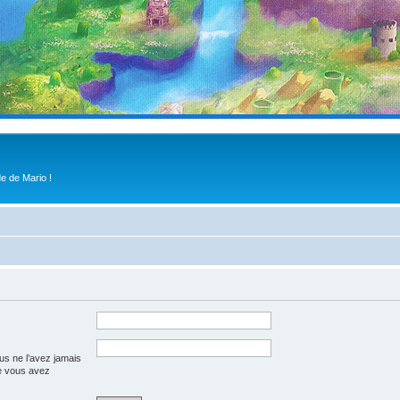
e de Mario !
us ne l’avez jamais
que vous avez