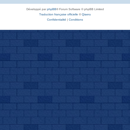
Développé par
phpBB
® Forum Software © phpBB Limited
Traduction française officielle
©
Qiaeru
Confidentialité
|
Conditions